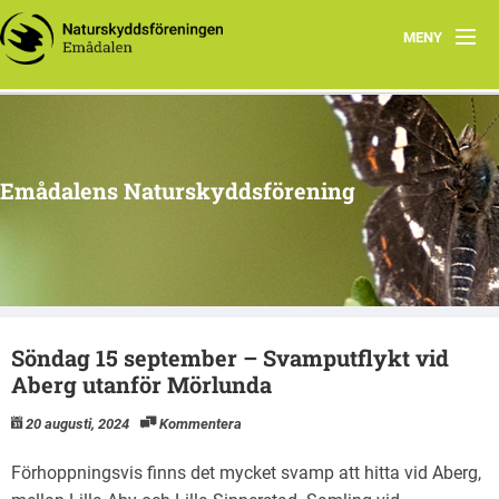
MENY
Hem
Program 2026
Emådalens Naturskyddsförening
Ekhyddan
Styrelsen
Historik
Söndag 15 september – Svamputflykt vid
Berguv
Aberg utanför Mörlunda
Botanik
20 augusti, 2024
Kommentera
Stubbhult
Förhoppningsvis finns det mycket svamp att hitta vid Aberg,