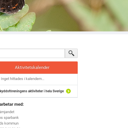
Aktivitetskalender
Inget hittades i kalendern...
kyddsföreningens aktiviteter i hela Sverige
arbetar med:
rämjandet
ms sparbank
eds kommun