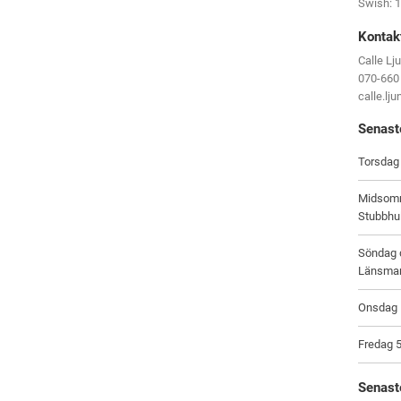
Swish: 
Kontak
Calle Lj
070-660
calle.lj
Senast
Torsdag 
Midsomm
Stubbhu
Söndag d
Länsma
Onsdag 1
Fredag 5
Senast