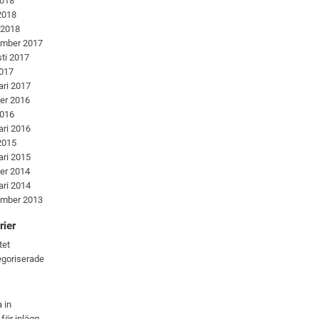
2018
 2018
 2018
ember 2017
ti 2017
2017
ari 2017
er 2016
2016
ari 2016
 2015
ari 2015
er 2014
ari 2014
ember 2013
rier
tet
goriserade
 in
 för inlägg