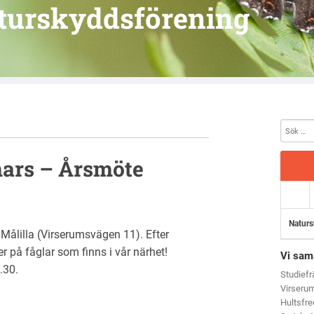
turskyddsförening
ars – Årsmöte
Naturs
Målilla (Virserumsvägen 11). Efter
 på fåglar som finns i vår närhet!
Vi sam
.30.
Studief
Virseru
Hultsfr