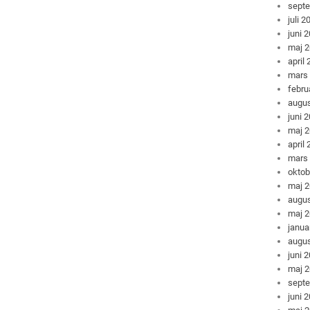
sept
juli 2
juni 
maj 
april
mars
febru
augus
juni 
maj 
april
mars
oktob
maj 
augus
maj 
janua
augus
juni 
maj 
sept
juni 