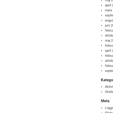
maj 
april
mars
sept
augus
juni 
febru
oktob
maj 
febru
april
febru
oktob
febru
sept
Katego
Aktivi
Okate
Meta
Logga
Flöde