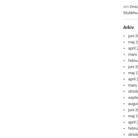
om
Onsd
Stubbhu
Arkiv
juni 
maj 
april
mars
febru
juni 
maj 
april
mars
oktob
sept
augus
juni 
maj 
april
febru
oktob