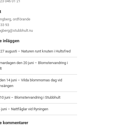
123 046 01 21
t
ungberg, ordförande
 33 93
ungberg@stubbhult.nu
e inläggen
27 augusti – Naturen runt knuten i Hultsfred
ardagen den 20 juni – Blomstervandring i
lt
en 14 juni – Vilda blommornas dag vid
nsängen
0 juni – Blomstervandring i Stubbhult
 juni – Nattfåglar vid Ryningen
e kommentarer