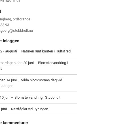
123 046 01 21
t
ungberg, ordförande
 33 93
ungberg@stubbhult.nu
e inläggen
27 augusti – Naturen runt knuten i Hultsfred
ardagen den 20 juni – Blomstervandring i
lt
en 14 juni – Vilda blommornas dag vid
nsängen
0 juni – Blomstervandring i Stubbhult
 juni – Nattfåglar vid Ryningen
e kommentarer