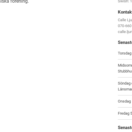
ska förening.
Swish: 
Kontak
Calle Lj
070-660
calle.lj
Senast
Torsdag 
Midsomm
Stubbhu
Söndag d
Länsma
Onsdag 1
Fredag 5
Senast