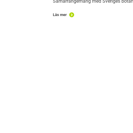
Samarrangemang med Sveriges botani
Läs mer