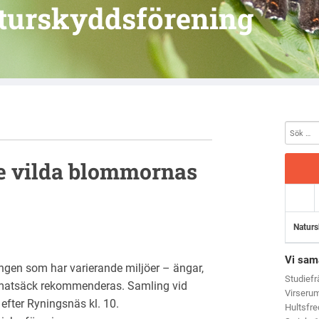
turskyddsförening
De vilda blommornas
Naturs
Vi sam
ngen som har varierande miljöer – ängar,
Studief
 matsäck rekommenderas. Samling vid
Virseru
efter Ryningsnäs kl. 10.
Hultsfr