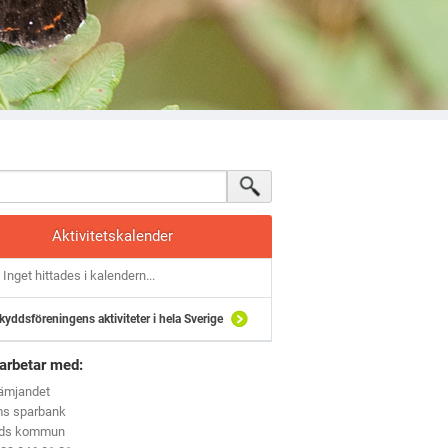
Aktivitetskalender
Inget hittades i kalendern...
kyddsföreningens aktiviteter i hela Sverige
arbetar med:
rämjandet
ms sparbank
eds kommun