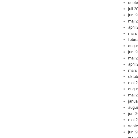
sept
juli 2
juni 
maj 
april
mars
febru
augus
juni 
maj 
april
mars
oktob
maj 
augus
maj 
janua
augus
juni 
maj 
sept
juni 