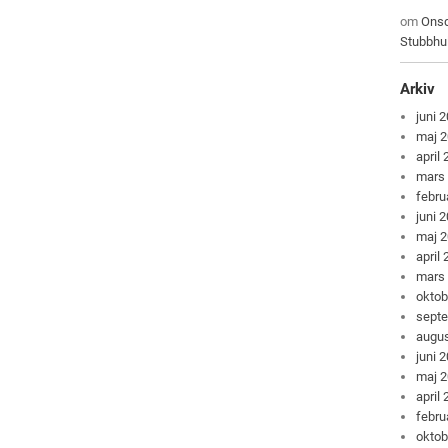
om
Onsd
Stubbhu
Arkiv
juni 
maj 
april
mars
febru
juni 
maj 
april
mars
oktob
sept
augus
juni 
maj 
april
febru
oktob