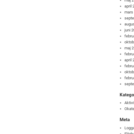
maj 
april
mars
sept
augus
juni 
febru
oktob
maj 
febru
april
febru
oktob
febru
sept
Katego
Aktivi
Okate
Meta
Logga
Flöde