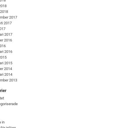
2018
 2018
 2018
ember 2017
ti 2017
2017
ari 2017
er 2016
2016
ari 2016
 2015
ari 2015
er 2014
ari 2014
ember 2013
rier
tet
goriserade
 in
 för inlägg