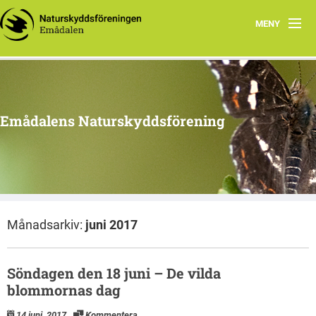
MENY
Hem
Program 2026
Emådalens Naturskyddsförening
Ekhyddan
Styrelsen
Historik
Månadsarkiv:
juni 2017
Berguv
Botanik
Söndagen den 18 juni – De vilda
blommornas dag
Stubbhult
14 juni, 2017
Kommentera