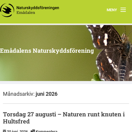
MENY
Hem
Program 2026
Emådalens Naturskyddsförening
Ekhyddan
Styrelsen
Historik
Månadsarkiv:
juni 2026
Berguv
Botanik
Torsdag 27 augusti – Naturen runt knuten i
Hultsfred
Stubbhult
20 juni, 2026
Kommentera