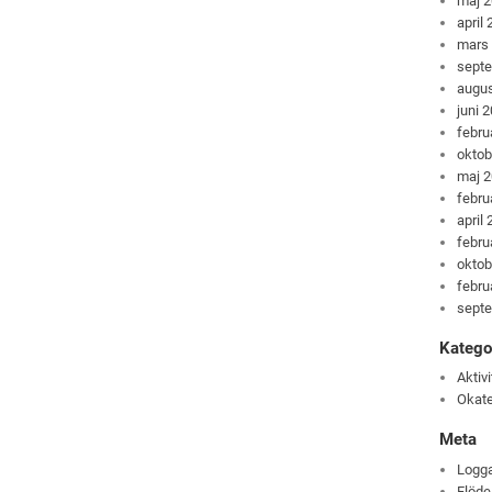
maj 
april
mars
sept
augus
juni 
febru
oktob
maj 
febru
april
febru
oktob
febru
sept
Katego
Aktivi
Okate
Meta
Logga
Flöde