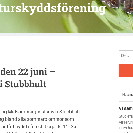
turskyddsförening
en 22 juni –
i Stubbhult
Naturs
Vi sam
ling Midsommargudstjänst i Stubbhult.
Studief
dring bland alla sommarblommor som
Virseru
fått ny tid i år och börjar kl 11. Så
Hultsfr