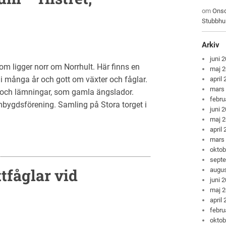
om
Onsd
Stubbhu
Arkiv
juni 
m ligger norr om Norrhult. Här finns en
maj 
 många år och gott om växter och fåglar.
april
mars
a och lämningar, som gamla ängslador.
febru
gdsförening. Samling på Stora torget i
juni 
maj 
april
mars
oktob
sept
tfåglar vid
augus
juni 
maj 
april
febru
oktob