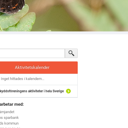
Aktivitetskalender
Inget hittades i kalendern...
kyddsföreningens aktiviteter i hela Sverige
arbetar med:
rämjandet
ms sparbank
eds kommun