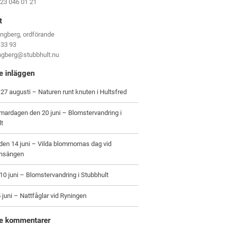
123 046 01 21
t
ungberg, ordförande
 33 93
ungberg@stubbhult.nu
e inläggen
27 augusti – Naturen runt knuten i Hultsfred
ardagen den 20 juni – Blomstervandring i
lt
en 14 juni – Vilda blommornas dag vid
nsängen
0 juni – Blomstervandring i Stubbhult
 juni – Nattfåglar vid Ryningen
e kommentarer