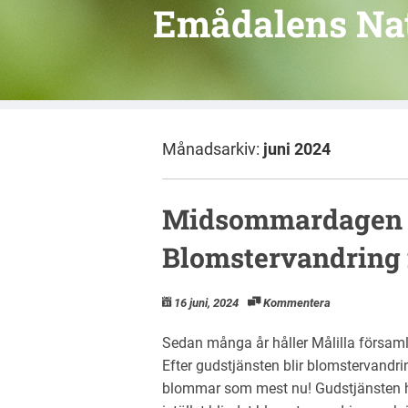
Emådalens Na
Månadsarkiv:
juni 2024
Midsommardagen d
Blomstervandring 
16 juni, 2024
Kommentera
Sedan många år håller Målilla försam
Efter gudstjänsten blir blomstervan
blommar som mest nu! Gudstjänsten har 