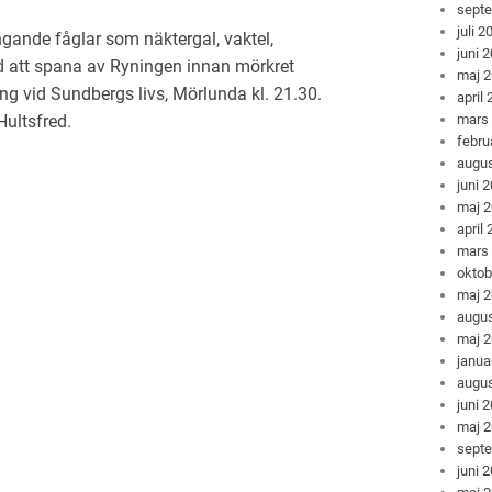
sept
juli 2
ngande fåglar som näktergal, vaktel,
juni 
ed att spana av Ryningen innan mörkret
maj 
ng vid Sundbergs livs, Mörlunda kl. 21.30.
april
ultsfred.
mars
febru
augus
juni 
maj 
april
mars
oktob
maj 
augus
maj 
janua
augus
juni 
maj 
sept
juni 