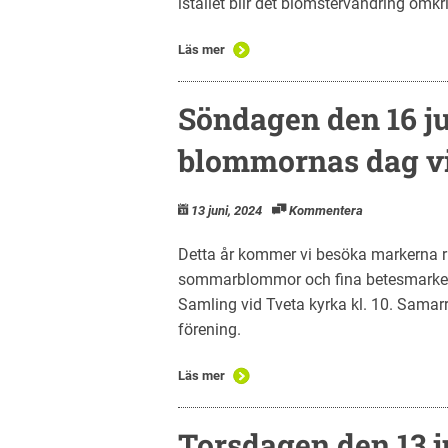
istället blir det blomstervandring omk
Läs mer
Söndagen den 16 ju
blommornas dag vi
13 juni, 2024
Kommentera
Detta år kommer vi besöka markerna ru
sommarblommor och fina betesmarker
Samling vid Tveta kyrka kl. 10. Sam
förening.
Läs mer
Torsdagen den 13 ju