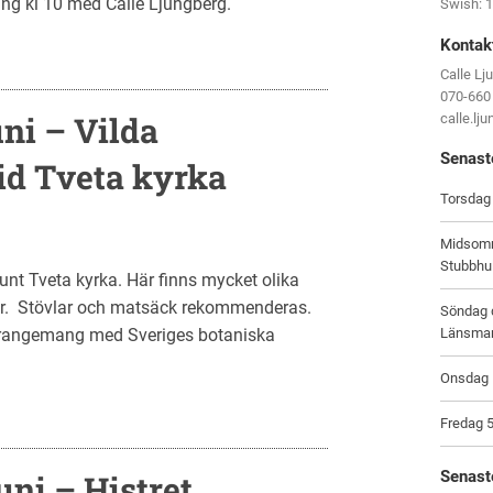
ring kl 10 med Calle Ljungberg.
Swish: 
Kontak
Calle Lj
070-660
ni – Vilda
calle.lj
Senast
d Tveta kyrka
Torsdag 
Midsomm
Stubbhu
nt Tveta kyrka. Här finns mycket olika
. Stövlar och matsäck rekommenderas.
Söndag d
arrangemang med Sveriges botaniska
Länsma
Onsdag 1
Fredag 5
Senast
ni – Histret,