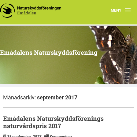
MENY
Hem
Program 2026
Emådalens Naturskyddsförening
Ekhyddan
Styrelsen
Historik
Månadsarkiv:
september 2017
Berguv
Botanik
Emådalens Naturskyddsförenings
naturvårdspris 2017
Stubbhult
28 september, 2017
Kommentera