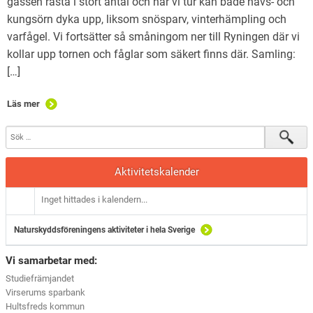
gässen rasta i stort antal och har vi tur kan både havs- och
kungsörn dyka upp, liksom snösparv, vinterhämpling och
varfågel. Vi fortsätter så småningom ner till Ryningen där vi
kollar upp tornen och fåglar som säkert finns där. Samling:
[…]
Läs mer
Aktivitetskalender
Inget hittades i kalendern...
Naturskyddsföreningens aktiviteter i hela Sverige
Vi samarbetar med:
Studiefrämjandet
Virserums sparbank
Hultsfreds kommun