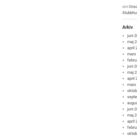
om
Onsd
Stubbhu
Arkiv
juni 
maj 
april
mars
febru
juni 
maj 
april
mars
oktob
sept
augus
juni 
maj 
april
febru
oktob