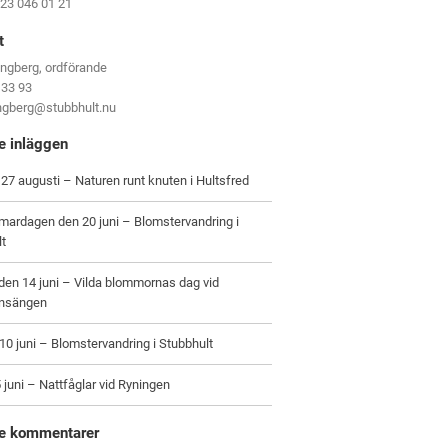
123 046 01 21
t
ungberg, ordförande
 33 93
ungberg@stubbhult.nu
e inläggen
27 augusti – Naturen runt knuten i Hultsfred
ardagen den 20 juni – Blomstervandring i
lt
en 14 juni – Vilda blommornas dag vid
nsängen
0 juni – Blomstervandring i Stubbhult
 juni – Nattfåglar vid Ryningen
e kommentarer