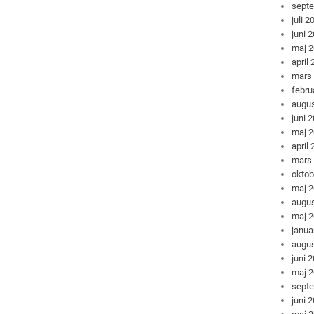
sept
juli 2
juni 
maj 
april
mars
febru
augus
juni 
maj 
april
mars
oktob
maj 
augus
maj 
janua
augus
juni 
maj 
sept
juni 