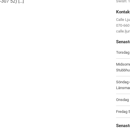
-307 52) […]
Swish: 
Kontak
Calle Lj
070-660
calle.lj
Senast
Torsdag 
Midsomm
Stubbhu
Söndag d
Länsma
Onsdag 1
Fredag 5
Senast