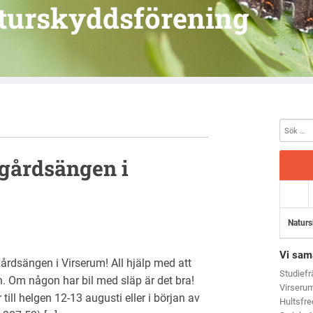
turskyddsförening
sgårdsängen i
Naturs
Vi sam
årdsängen i Virserum! All hjälp med att
Studief
. Om någon har bil med släp är det bra!
Virseru
 till helgen 12-13 augusti eller i början av
Hultsfr