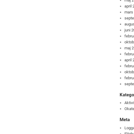
maj 
april
mars
sept
augus
juni 
febru
oktob
maj 
febru
april
febru
oktob
febru
sept
Katego
Aktivi
Okate
Meta
Logga
Flöde