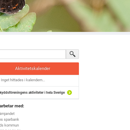
Aktivitetskalender
Inget hittades i kalendern...
kyddsföreningens aktiviteter i hela Sverige
arbetar med:
rämjandet
ms sparbank
eds kommun