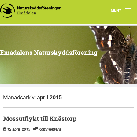
MENY
Hem
Program 2026
Emådalens Naturskyddsförening
Ekhyddan
Styrelsen
Historik
Månadsarkiv:
april 2015
Berguv
Botanik
Mossutflykt till Knästorp
Stubbhult
12 april, 2015
Kommentera