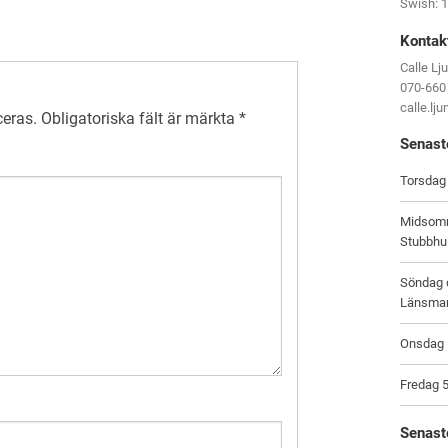
Swish: 
Kontak
Calle Lj
070-660
calle.lj
ceras.
Obligatoriska fält är märkta
*
Senast
Torsdag 
Midsomm
Stubbhu
Söndag d
Länsma
Onsdag 1
Fredag 5
Senast