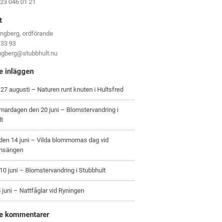
123 046 01 21
t
ungberg, ordförande
 33 93
ungberg@stubbhult.nu
e inläggen
27 augusti – Naturen runt knuten i Hultsfred
ardagen den 20 juni – Blomstervandring i
lt
en 14 juni – Vilda blommornas dag vid
nsängen
0 juni – Blomstervandring i Stubbhult
 juni – Nattfåglar vid Ryningen
e kommentarer