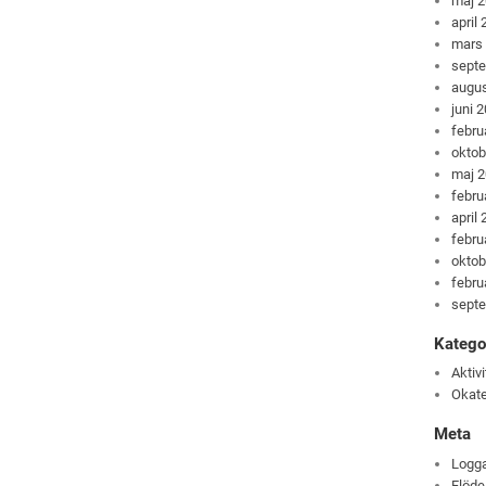
maj 
april
mars
sept
augus
juni 
febru
oktob
maj 
febru
april
febru
oktob
febru
sept
Katego
Aktivi
Okate
Meta
Logga
Flöde