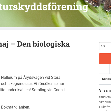
turskyddsförening
aj – Den biologiska
om Hällerum på Årydsvägen vid Stora
Naturs
 och skogsmossar. Vi försöker se hur
itta under kvällen! Samling vid Coop i
Vi sam
Studief
Virseru
. Bokmärk
länken
.
Hultsfr