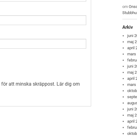
om
Onsd
Stubbhu
Arkiv
juni 
maj 
april
mars
febru
juni 
maj 
april
för att minska skräppost.
Lär dig om
mars
oktob
sept
augus
juni 
maj 
april
febru
oktob