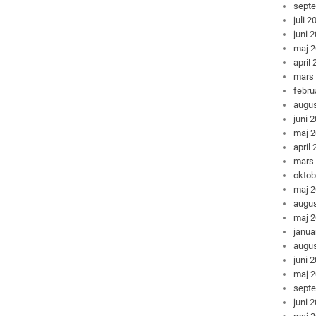
sept
juli 2
juni 
maj 
april
mars
febru
augus
juni 
maj 
april
mars
oktob
maj 
augus
maj 
janua
augus
juni 
maj 
sept
juni 