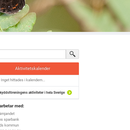
Aktivitetskalender
Inget hittades i kalendern...
kyddsföreningens aktiviteter i hela Sverige
arbetar med:
rämjandet
ms sparbank
eds kommun