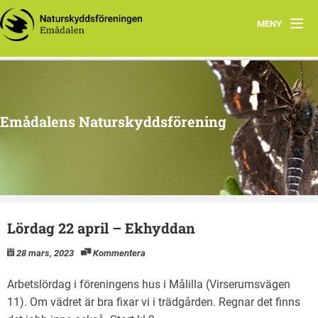
MENY
Hem
Program 2026
Emådalens Naturskyddsförening
Ekhyddan
Styrelsen
Historik
Lördag 22 april – Ekhyddan
Berguv
28 mars, 2023
Kommentera
Botanik
Arbetslördag i föreningens hus i Målilla (Virserumsvägen
Stubbhult
11). Om vädret är bra fixar vi i trädgården. Regnar det finns