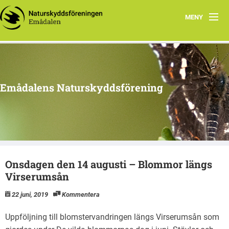
MENY
Hem
Program 2026
Emådalens Naturskyddsförening
Ekhyddan
Styrelsen
Historik
Onsdagen den 14 augusti – Blommor längs
Berguv
Virserumsån
Botanik
22 juni, 2019
Kommentera
Stubbhult
Uppföljning till blomstervandringen längs Virserumsån som