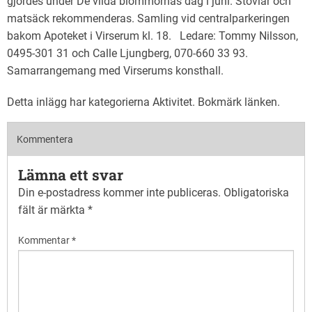
gjordes under De vilda blommornas dag i juni. Stövlar och
matsäck rekommenderas. Samling vid centralparkeringen
bakom Apoteket i Virserum kl. 18. Ledare: Tommy Nilsson,
0495-301 31 och Calle Ljungberg, 070-660 33 93.
Samarrangemang med Virserums konsthall.
Detta inlägg har kategorierna
Aktivitet
. Bokmärk
länken
.
Kommentera
Lämna ett svar
Din e-postadress kommer inte publiceras.
Obligatoriska
fält är märkta
*
Kommentar
*