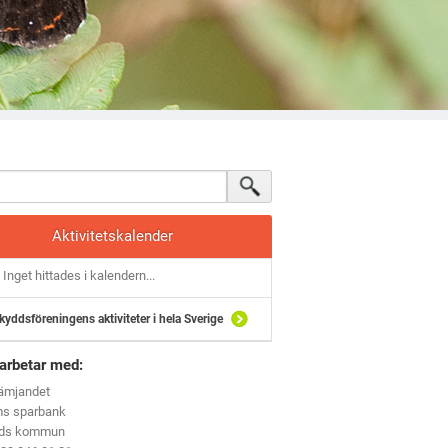
Aktivitetskalender
Inget hittades i kalendern...
kyddsföreningens aktiviteter i hela Sverige
arbetar med:
rämjandet
ms sparbank
eds kommun