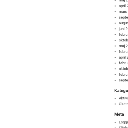
maj 
april
mars
sept
augus
juni 
febru
oktob
maj 
febru
april
febru
oktob
febru
sept
Katego
Aktivi
Okate
Meta
Logga
Flöde