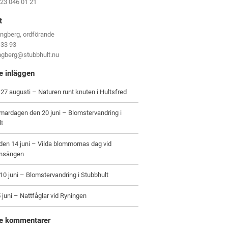
123 046 01 21
t
ungberg, ordförande
 33 93
ungberg@stubbhult.nu
e inläggen
27 augusti – Naturen runt knuten i Hultsfred
ardagen den 20 juni – Blomstervandring i
lt
en 14 juni – Vilda blommornas dag vid
nsängen
0 juni – Blomstervandring i Stubbhult
 juni – Nattfåglar vid Ryningen
e kommentarer