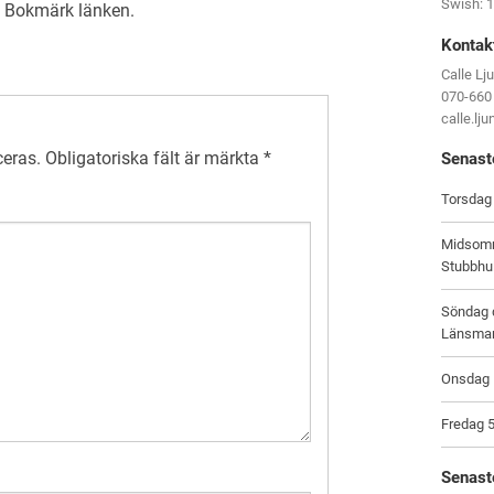
Swish: 
. Bokmärk
länken
.
Kontak
Calle Lj
070-660
calle.lj
ceras.
Obligatoriska fält är märkta
*
Senast
Torsdag 
Midsomm
Stubbhu
Söndag d
Länsma
Onsdag 1
Fredag 5
Senast