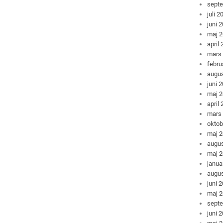
sept
juli 2
juni 
maj 
april
mars
febru
augus
juni 
maj 
april
mars
oktob
maj 
augus
maj 
janua
augus
juni 
maj 
sept
juni 