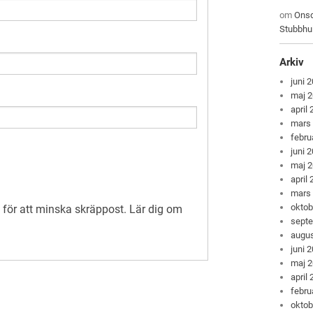
om
Onsd
Stubbhu
Arkiv
juni 
maj 
april
mars
febru
juni 
maj 
april
mars
oktob
för att minska skräppost.
Lär dig om
sept
augus
juni 
maj 
april
febru
oktob