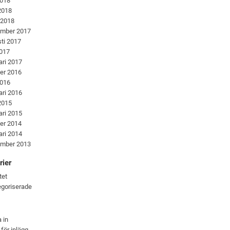
2018
 2018
 2018
ember 2017
ti 2017
2017
ari 2017
er 2016
2016
ari 2016
 2015
ari 2015
er 2014
ari 2014
ember 2013
rier
tet
goriserade
 in
 för inlägg