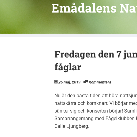
Emådalens Na
Fredagen den 7 ju
fåglar
26 maj, 2019
Kommentera
Nu är den bästa tiden att höra nattsju
nattskärra och kornknarr. Vi börjar m
sänker sig och konserten börjar! Samli
Samarrangemang med Fågelklubben Hu
Calle Ljungberg.