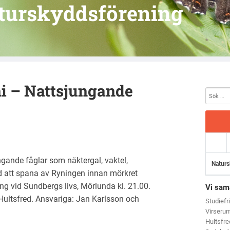
turskyddsförening
ni – Nattsjungande
ngande fåglar som näktergal, vaktel,
Naturs
ed att spana av Ryningen innan mörkret
ng vid Sundbergs livs, Mörlunda kl. 21.00.
Vi sam
ltsfred. Ansvariga: Jan Karlsson och
Studief
Virseru
Hultsfr