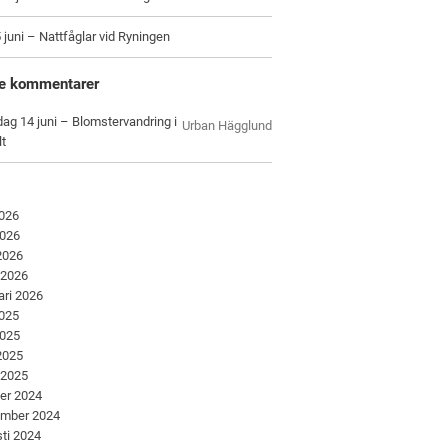
 juni – Nattfåglar vid Ryningen
e kommentarer
ag 14 juni – Blomstervandring i
Urban Hägglund
lt
2026
2026
 2026
 2026
ari 2026
2025
2025
 2025
 2025
er 2024
ember 2024
ti 2024