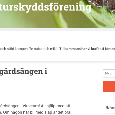
turskyddsförening
och stöd kampen för natur och miljö.
Tillsammans har vi kraft att förän
sgårdsängen i
årdsängen i Virserum! All hjälp med att
Naturs
. Om någon har bil med släp är det bra!