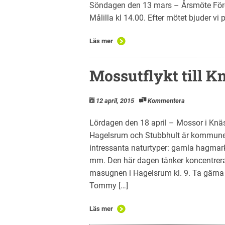
Söndagen den 13 mars – Årsmöte Fören
Målilla kl 14.00. Efter mötet bjuder vi
Läs mer
Mossutflykt till K
12 april, 2015
Kommentera
Lördagen den 18 april – Mossor i Knä
Hagelsrum och Stubbhult är kommunens
intressanta naturtyper: gamla hagmark
mm. Den här dagen tänker koncentrer
masugnen i Hagelsrum kl. 9. Ta gärna 
Tommy […]
Läs mer