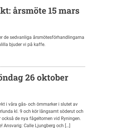
t: årsmöte 15 mars
r de sedvanliga årsmötesförhandlingarna
illa bjuder vi på kaffe.
öndag 26 oktober
lykt i våra gås- och örnmarker i slutet av
rlunda kl. 9 och kör långsamt söderut och
er också de nya fågeltornen vid Ryningen.
! Ansvarig: Calle Ljungberg och […]