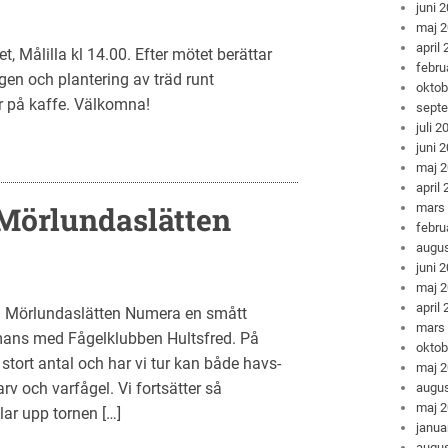
juni 
maj 
april
t, Målilla kl 14.00. Efter mötet berättar
febru
gen och plantering av träd runt
oktob
er på kaffe. Välkomna!
sept
juli 2
juni 
maj 
april
 Mörlundaslätten
mars
febru
augus
juni 
maj 
april
å Mörlundaslätten Numera en smått
mars
mmans med Fågelklubben Hultsfred. På
oktob
stort antal och har vi tur kan både havs-
maj 
v och varfågel. Vi fortsätter så
augus
maj 
lar upp tornen […]
janua
augus