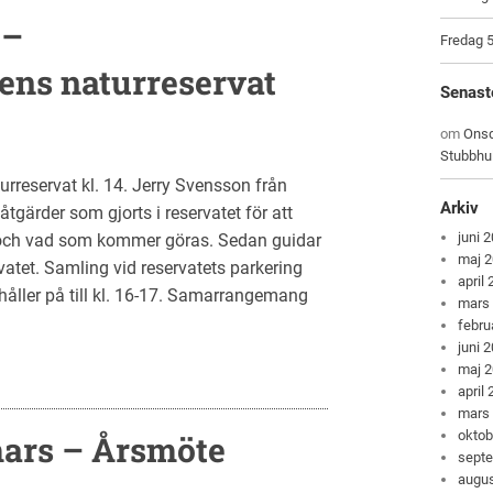
 –
Fredag 5
ns naturreservat
Senast
om
Onsd
Stubbhu
reservat kl. 14. Jerry Svensson från
Arkiv
tgärder som gjorts i reservatet för att
juni 
 och vad som kommer göras. Sedan guidar
maj 
rvatet. Samling vid reservatets parkering
april
håller på till kl. 16-17. Samarrangemang
mars
febru
juni 
maj 
april
mars
oktob
ars – Årsmöte
sept
augus