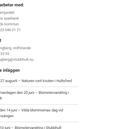
arbetar med:
rämjandet
ms sparbank
eds kommun
123 046 01 21
t
ungberg, ordförande
 33 93
ungberg@stubbhult.nu
e inläggen
27 augusti – Naturen runt knuten i Hultsfred
ardagen den 20 juni – Blomstervandring i
lt
en 14 juni – Vilda blommornas dag vid
nsängen
0 juni – Blomstervandring i Stubbhult