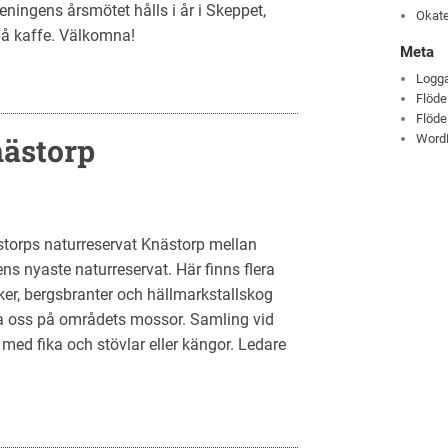
ingens årsmötet hålls i år i Skeppet,
Okate
 på kaffe. Välkomna!
Meta
Logga
Flöde
Flöde
nästorp
Word
storps naturreservat Knästorp mellan
 nyaste naturreservat. Här finns flera
er, bergsbranter och hällmarkstallskog
a oss på områdets mossor. Samling vid
med fika och stövlar eller kängor. Ledare