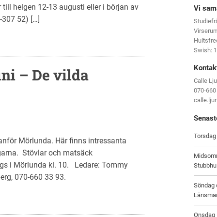
 till helgen 12-13 augusti eller i början av
Vi sam
-307 52) […]
Studief
Virseru
Hultsfr
Swish: 
Kontak
ni – De vilda
Calle Lj
070-660
calle.lj
Senast
Torsdag 
nför Mörlunda. Här finns intressanta
garna. Stövlar och matsäck
Midsomm
gs i Mörlunda kl. 10. Ledare: Tommy
Stubbhu
erg, 070-660 33 93.
Söndag d
Länsma
Onsdag 1