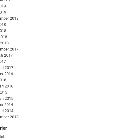
2019
2019
ember 2018
2018
2018
 2018
 2018
ember 2017
ti 2017
2017
ari 2017
er 2016
2016
ari 2016
 2015
ari 2015
er 2014
ari 2014
ember 2013
rier
tet