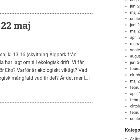
juni 
maj 
sept
 22 maj
juni 
maj 
april
mars
sept
j kl 13-16 (skyltning Älgpark från
augus
har lagt om till ekologisk drift. Vi får
juni 
febru
r Eko? Varför är ekologiskt viktigt? Vad
oktob
logisk mångfald vad är det? Är det mer […]
maj 
febru
april
febru
oktob
febru
sept
Katego
Aktivi