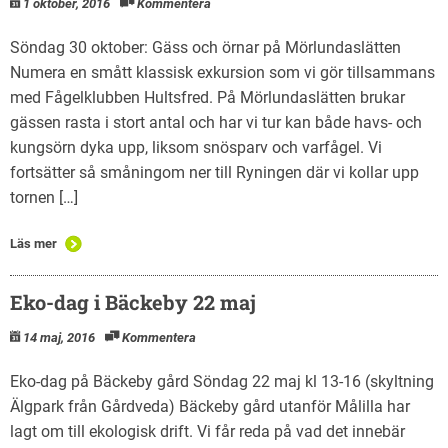
1 oktober, 2016
Kommentera
Söndag 30 oktober: Gäss och örnar på Mörlundaslätten
Numera en smått klassisk exkursion som vi gör tillsammans
med Fågelklubben Hultsfred. På Mörlundaslätten brukar
gässen rasta i stort antal och har vi tur kan både havs- och
kungsörn dyka upp, liksom snösparv och varfågel. Vi
fortsätter så småningom ner till Ryningen där vi kollar upp
tornen […]
Läs mer
Eko-dag i Bäckeby 22 maj
14 maj, 2016
Kommentera
Eko-dag på Bäckeby gård Söndag 22 maj kl 13-16 (skyltning
Älgpark från Gårdveda) Bäckeby gård utanför Målilla har
lagt om till ekologisk drift. Vi får reda på vad det innebär