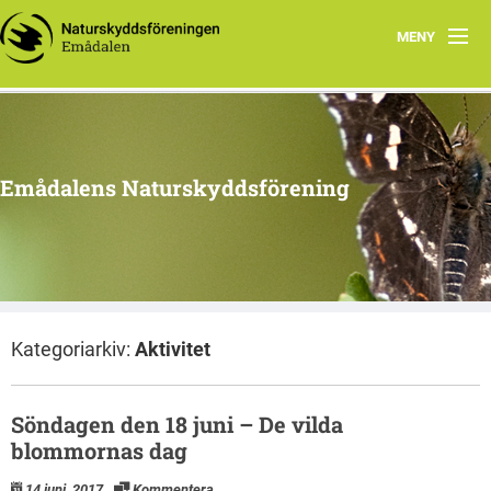
MENY
Hem
Program 2026
Emådalens Naturskyddsförening
Ekhyddan
Styrelsen
Historik
Kategoriarkiv:
Aktivitet
Berguv
Botanik
Söndagen den 18 juni – De vilda
blommornas dag
Stubbhult
14 juni, 2017
Kommentera