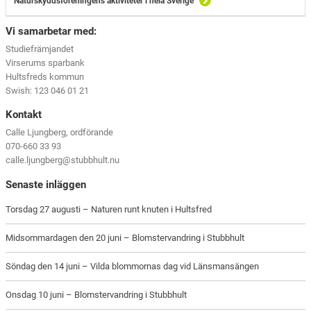
Naturskyddsföreningens aktiviteter i hela Sverige
Vi samarbetar med:
Studiefrämjandet
Virserums sparbank
Hultsfreds kommun
Swish: 123 046 01 21
Kontakt
Calle Ljungberg, ordförande
070-660 33 93
calle.ljungberg@stubbhult.nu
Senaste inläggen
Torsdag 27 augusti – Naturen runt knuten i Hultsfred
Midsommardagen den 20 juni – Blomstervandring i Stubbhult
Söndag den 14 juni – Vilda blommornas dag vid Länsmansängen
Onsdag 10 juni – Blomstervandring i Stubbhult